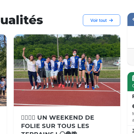
ualités
Voir tout
🏃‍♂️🏃‍♀️ UN WEEKEND DE
FOLIE SUR TOUS LES