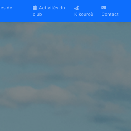
les de
Activités du
club
Kikouroù
Contact