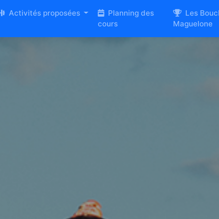
Activités proposées
Planning des
Les Bouc
cours
Maguelone