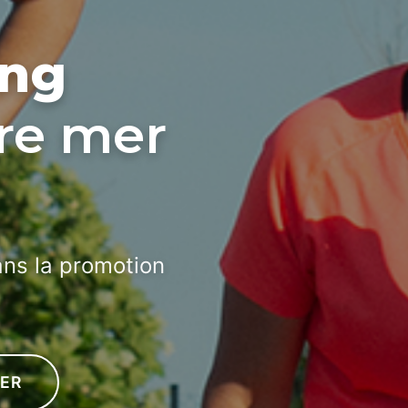
ing
tre mer
ans la promotion
ER